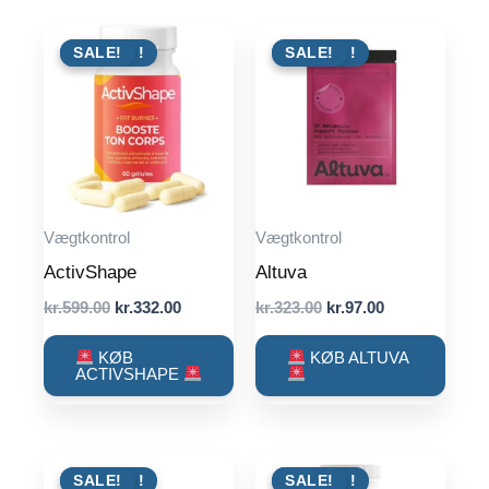
TILBUD !
SALE!
TILBUD !
SALE!
Vægtkontrol
Vægtkontrol
ActivShape
Altuva
Original
Current
Original
Current
kr.
599.00
kr.
332.00
kr.
323.00
kr.
97.00
price
price
price
price
was:
is:
was:
is:
KØB
KØB ALTUVA
kr.599.00.
kr.332.00.
kr.323.00.
kr.97.00.
ACTIVSHAPE
TILBUD !
SALE!
TILBUD !
SALE!