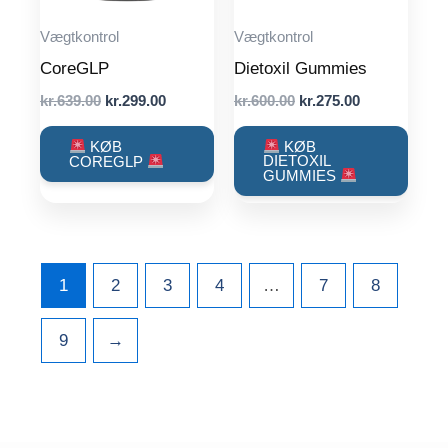
Vægtkontrol
Vægtkontrol
CoreGLP
Dietoxil Gummies
Original
Current
Original
Current
kr.
639.00
kr.
299.00
kr.
600.00
kr.
275.00
price
price
price
price
was:
is:
was:
is:
KØB
KØB
kr.639.00.
kr.299.00.
kr.600.00.
kr.275.00.
DIETOXIL
COREGLP
GUMMIES
1
2
3
4
…
7
8
9
→