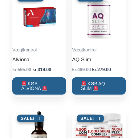
Vægtkontrol
Vægtkontrol
Alviona
AQ Slim
Original
Current
Original
Current
kr.
595.00
kr.
319.00
kr.
499.00
kr.
279.00
price
price
price
price
was:
is:
was:
is:
KØB
KØB AQ
kr.595.00.
kr.319.00.
kr.499.00.
kr.279.00.
ALVIONA
SLIM
TILBUD !
SALE!
TILBUD !
SALE!