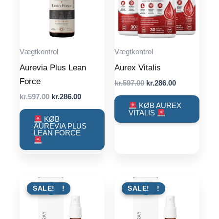
Vægtkontrol
Vægtkontrol
Aurevia Plus Lean
Aurex Vitalis
Force
Original
Current
kr.
597.00
kr.
286.00
price
price
Original
Current
kr.
597.00
kr.
286.00
was:
is:
price
price
KØB AUREX
kr.597.00.
kr.286.00.
VITALIS
was:
is:
KØB
kr.597.00.
kr.286.00.
AUREVIA PLUS
LEAN FORCE
TILBUD !
SALE!
TILBUD !
SALE!