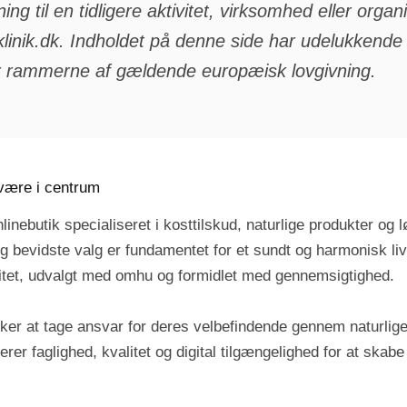
ing til en tidligere aktivitet, virksomhed eller organ
ik.dk. Indholdet på denne side har udelukkende ti
r rammerne af gældende europæisk lovgivning.
lvære i centrum
linebutik specialiseret i kosttilskud, naturlige produkter og
 og bevidste valg er fundamentet for et sundt og harmonisk li
valitet, udvalgt med omhu og formidlet med gennemsigtighed.
sker at tage ansvar for deres velbefindende gennem naturlige 
nerer faglighed, kvalitet og digital tilgængelighed for at sk