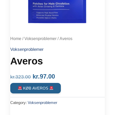
Home
/
Voksenproblemer
/ Averos
Voksenproblemer
Averos
Original
Current
kr.
97.00
kr.
323.00
price
price
KØB AVEROS
was:
is:
Category:
Voksenproblemer
kr.323.00.
kr.97.00.