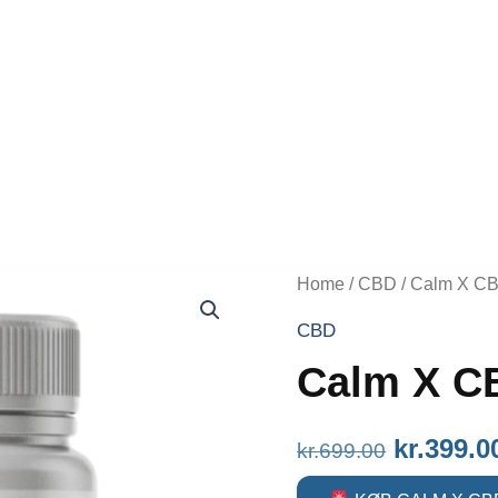
Home
/
CBD
/ Calm X C
CBD
Calm X C
Original
kr.
399.0
kr.
699.00
price