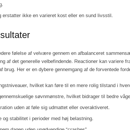
g.
 erstatter ikke en varieret kost eller en sund livsstil.
sultater
redere følelse af velvære gennem en afbalanceret sammensæt
ing af det generelle velbefindende. Reactioner kan variere f
er af brug. Her er en dybere gennemgang af de forventede f
gstniveauer, hvilket kan føre til en mere rolig tilstand i hve
gennemskuelige søvnmønstre, hvilket bidrager til bedre våg
tion uden at føle sig udmattet eller overaktiveret.
 og stabilitet i perioder med høj belastning.
ennem dagen uden unødvendige “crashes”.