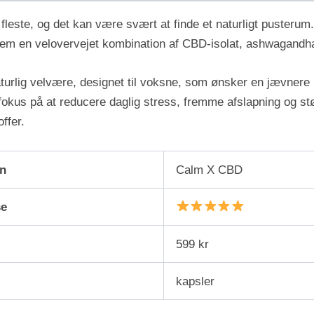
fleste, og det kan være svært at finde et naturligt pusteru
nnem en velovervejet kombination af CBD-isolat, ashwagandha
aturlig velvære, designet til voksne, som ønsker en jævner
fokus på at reducere daglig stress, fremme afslapning og st
ffer.
n
Calm X CBD
e
599 kr
kapsler