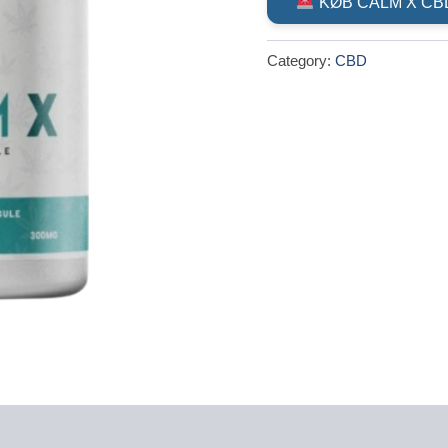
KØB CALM X C
was:
Category:
CBD
kr.699.0