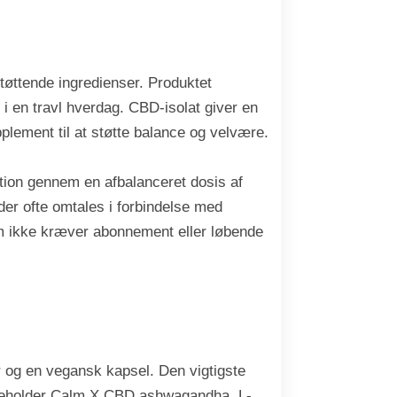
tøttende ingredienser. Produktet
 i en travl hverdag. CBD-isolat giver en
plement til at støtte balance og velvære.
ktion gennem en afbalanceret dosis af
er ofte omtales i forbindelse med
som ikke kræver abonnement eller løbende
r og en vegansk kapsel. Den vigtigste
indeholder Calm X CBD ashwagandha, L-