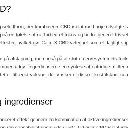
BD?
kapseludform, der kombinerer CBD-isolat med nøje udvalgte s
pnå en følelse af ro, forbedret fokus og bedre generel trivsel
 effekter, hvilket gør Calm X CBD velegnet som et dagligt sup
kun på afslapning, men også på at støtte nervesystemets fun
men udgør ingredienserne en syntese af naturlige midler, d
tet er tiltænkt voksne, der ønsker et diskret kosttilskud, 
ingredienser
alanceret effekt gennem en kombination af aktive ingrediense
er en ren cannabidiol-dosis uden THC. Ud over CBD-isolat 