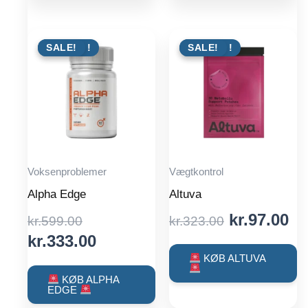
TILBUD !
SALE!
TILBUD !
SALE!
Voksenproblemer
Vægtkontrol
Alpha Edge
Altuva
Original
Original
Cu
kr.
97.00
kr.
599.00
kr.
323.00
price
Current
price
pr
kr.
333.00
was:
price
was:
is:
KØB ALTUVA
kr.599.00.
is:
kr.323.00.
kr
KØB ALPHA
EDGE
kr.333.00.