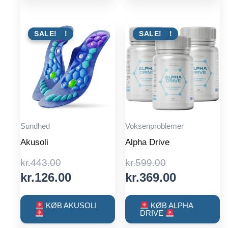
TILBUD !
SALE!
TILBUD !
SALE!
Sundhed
Voksenproblemer
Akusoli
Alpha Drive
Original
Original
kr.
443.00
kr.
599.00
price
Current
price
Current
kr.
126.00
kr.
369.00
was:
price
was:
price
kr.443.00.
is:
kr.599.00.
is:
KØB AKUSOLI
KØB ALPHA
DRIVE
kr.126.00.
kr.369.00