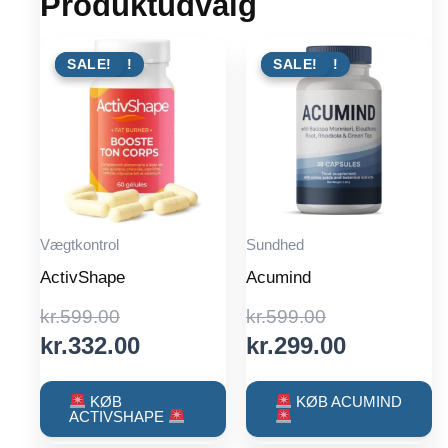
Produktudvalg
TILBUD !
SALE!
TILBUD !
SALE!
Vægtkontrol
Sundhed
ActivShape
Acumind
Original
Original
kr.
599.00
kr.
599.00
price
Current
price
Current
kr.
332.00
kr.
299.00
was:
price
was:
price
kr.599.00.
is:
kr.599.00.
is:
KØB
KØB ACUMIND
ACTIVSHAPE
kr.332.00.
kr.299.00