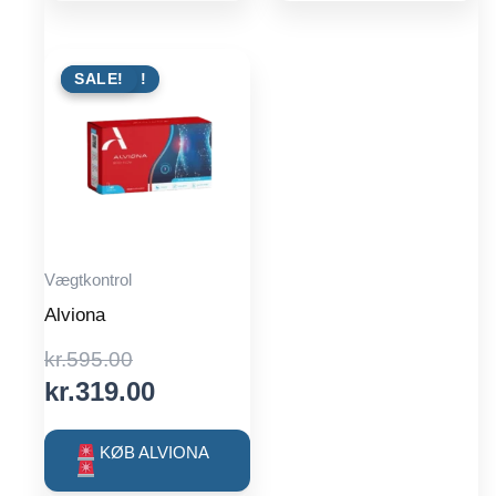
TILBUD !
SALE!
Vægtkontrol
Alviona
Original
kr.
595.00
price
Current
kr.
319.00
was:
price
kr.595.00.
is:
KØB ALVIONA
kr.319.00.