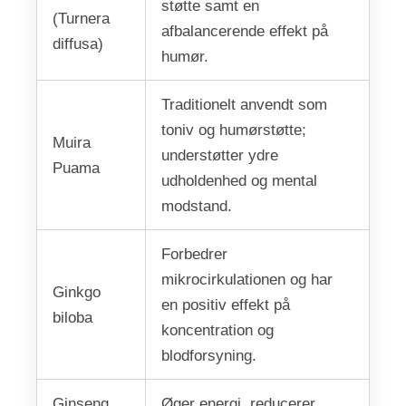
støtte samt en
(Turnera
afbalancerende effekt på
diffusa)
humør.
Traditionelt anvendt som
toniv og humørstøtte;
Muira
understøtter ydre
Puama
udholdenhed og mental
modstand.
Forbedrer
mikrocirkulationen og har
Ginkgo
en positiv effekt på
biloba
koncentration og
blodforsyning.
Ginseng
Øger energi, reducerer