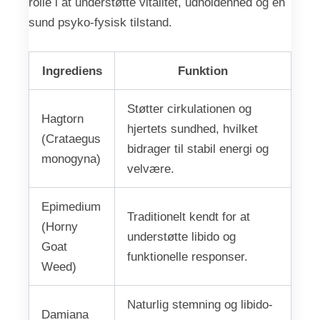
rolle i at understøtte vitalitet, udholdenhed og en
sund psyko-fysisk tilstand.
Ingrediens
Funktion
Støtter cirkulationen og
Hagtorn
hjertets sundhed, hvilket
(Crataegus
bidrager til stabil energi og
monogyna)
velvære.
Epimedium
Traditionelt kendt for at
(Horny
understøtte libido og
Goat
funktionelle responser.
Weed)
Naturlig stemning og libido-
Damiana