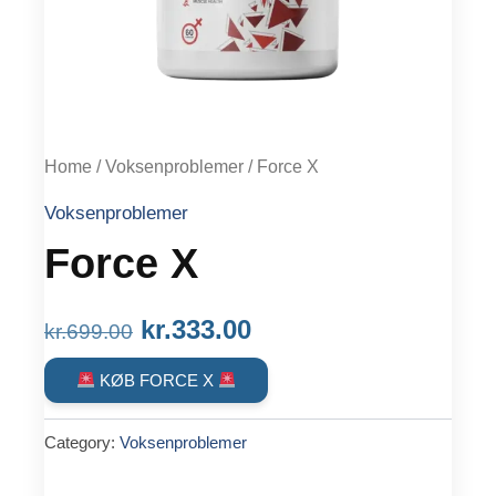
Home
/
Voksenproblemer
/ Force X
Voksenproblemer
Force X
Original
Current
kr.
333.00
kr.
699.00
price
price
KØB FORCE X
was:
is:
Category:
Voksenproblemer
kr.699.00.
kr.333.00.