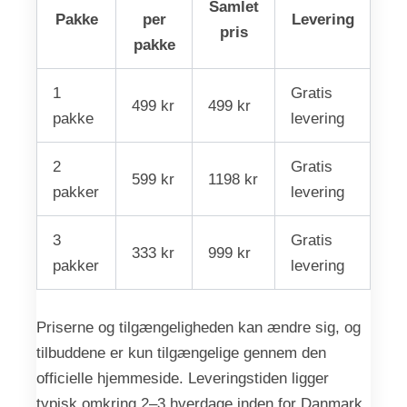
Samlet
Pakke
per
Levering
pris
pakke
1
Gratis
499 kr
499 kr
pakke
levering
2
Gratis
599 kr
1198 kr
pakker
levering
3
Gratis
333 kr
999 kr
pakker
levering
Priserne og tilgængeligheden kan ændre sig, og
tilbuddene er kun tilgængelige gennem den
officielle hjemmeside. Leveringstiden ligger
typisk omkring 2–3 hverdage inden for Danmark