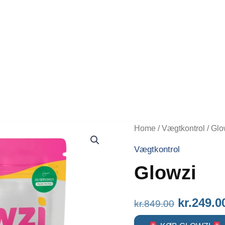
Home
/
Vægtkontrol
/ Glo
Vægtkontrol
Glowzi
Original
kr.
249.0
kr.
849.00
price