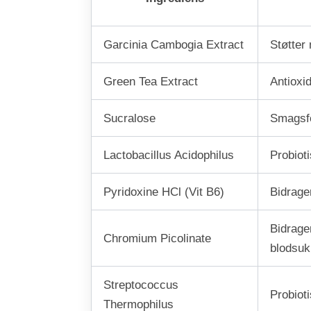
Garcinia Cambogia Extract
Støtter
Green Tea Extract
Antioxid
Sucralose
Smagsfo
Lactobacillus Acidophilus
Probiot
Pyridoxine HCl (Vit B6)
Bidrage
Bidrage
Chromium Picolinate
blodsuk
Streptococcus
Probioti
Thermophilus