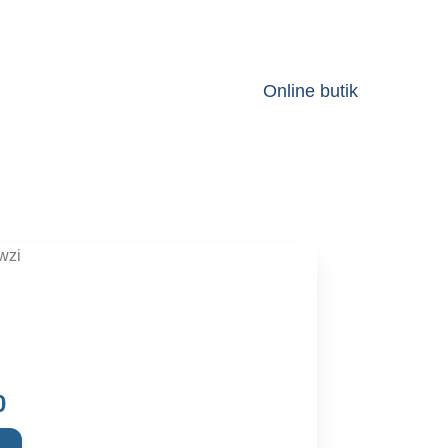
Online butik
wzi
Current
0
price