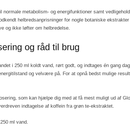
il normale metabolism- og energifunktioner samt vedligehol
dkendt helbredsanprisninger for nogle botaniske ekstrakter o
e og ikke løfter om helbredelse.
ring og råd til brug
ndet i 250 ml koldt vand, rørt godt, og indtages én gang dagl
energitilstand og velvære på. For at opnå bedst mulige resul
g dosering, som kan hjælpe dig med at få mest muligt ud af 
verdreven indtagelse af koffein fra grøn te-ekstraktet.
 250 ml vand.