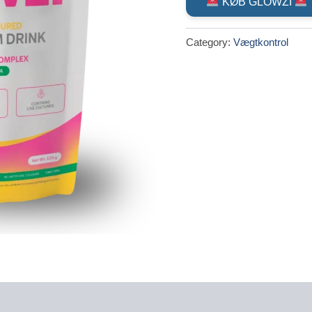
KØB GLOWZI
was:
Category:
Vægtkontrol
kr.849.0