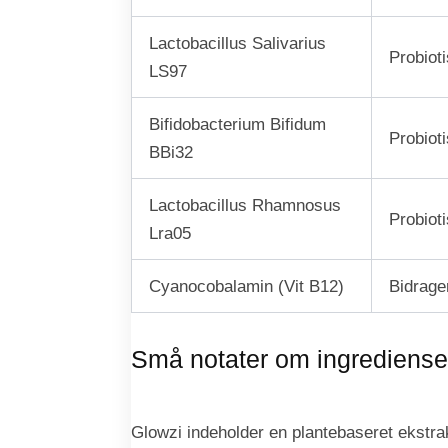
Lactobacillus Salivarius
Probioti
LS97
Bifidobacterium Bifidum
Probioti
BBi32
Lactobacillus Rhamnosus
Probiot
Lra05
Cyanocobalamin (Vit B12)
Bidrage
Små notater om ingrediense
Glowzi indeholder en plantebaseret ekstra