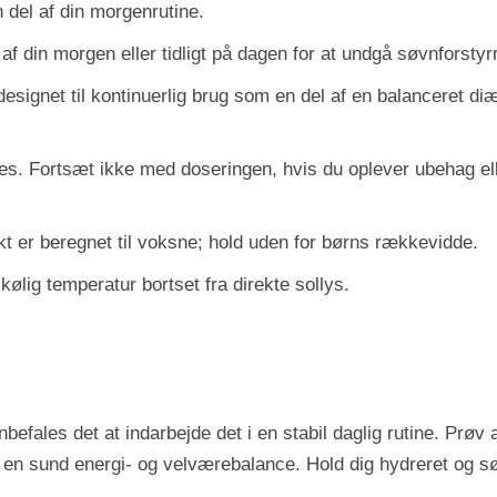
n del af din morgenrutine.
af din morgen eller tidligt på dagen for at undgå søvnforstyrr
signet til kontinuerlig brug som en del af en balanceret diæt o
s. Fortsæt ikke med doseringen, hvis du oplever ubehag elle
t er beregnet til voksne; hold uden for børns rækkevidde.
ølig temperatur bortset fra direkte sollys.
nbefales det at indarbejde det i en stabil daglig rutine. Prø
n sund energi- og velværebalance. Hold dig hydreret og sørg