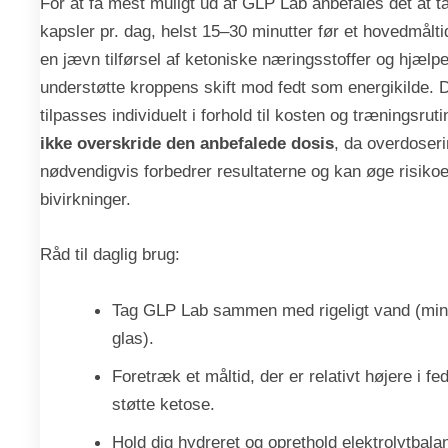
For at få mest muligt ud af GLP Lab anbefales det at t
kapsler pr. dag, helst 15–30 minutter før et hovedmålti
en jævn tilførsel af ketoniske næringsstoffer og hjælp
understøtte kroppens skift mod fedt som energikilde. 
tilpasses individuelt i forhold til kosten og træningsrut
ikke overskride den anbefalede dosis
, da overdoseri
nødvendigvis forbedrer resultaterne og kan øge risikoe
bivirkninger.
Råd til daglig brug:
Tag GLP Lab sammen med rigeligt vand (mind
glas).
Foretræk et måltid, der er relativt højere i fedt
støtte ketose.
Hold dig hydreret og oprethold elektrolytba