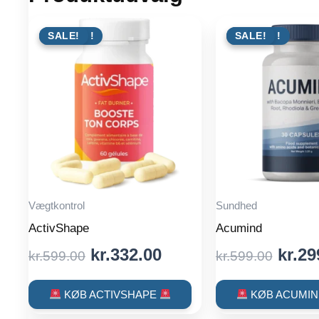
TILBUD !
SALE!
TILBUD !
SALE!
Vægtkontrol
Sundhed
ActivShape
Acumind
Original
Current
Origi
kr.
332.00
kr.
29
kr.
599.00
kr.
599.00
price
price
price
was:
is:
was:
KØB ACTIVSHAPE
KØB ACUMI