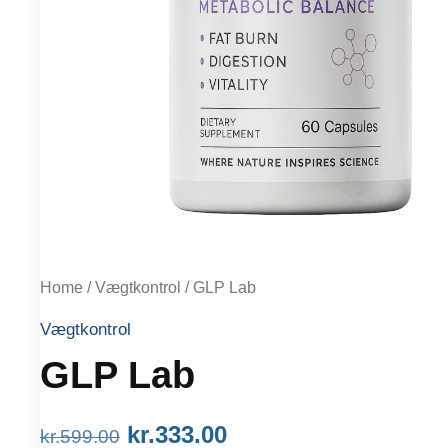
Home
/
Vægtkontrol
/ GLP Lab
Vægtkontrol
GLP Lab
Original
Current
kr.
333.00
kr.
599.00