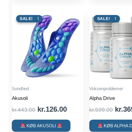
kr.599.00.
kr.332.00.
kr.59
TILBUD !
SALE!
TILBUD !
SALE!
Sundhed
Voksenproblemer
Akusoli
Alpha Drive
Original
Current
Origi
kr.
126.00
kr.
36
kr.
443.00
kr.
599.00
price
price
price
was:
is:
was:
KØB AKUSOLI
KØB ALPHA 