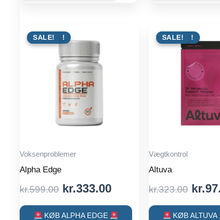
kr.443.00.
kr.126.00.
kr.59
TILBUD !
SALE!
TILBUD !
SALE!
Voksenproblemer
Vægtkontrol
Alpha Edge
Altuva
Original
Current
Origi
kr.
333.00
kr.
97
kr.
599.00
kr.
323.00
price
price
price
was:
is:
was:
KØB ALPHA EDGE
KØB ALTUVA