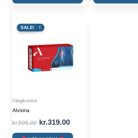
kr.599.00.
kr.333.00.
kr.32
TILBUD !
SALE!
Vægtkontrol
Alviona
Original
Current
kr.
319.00
kr.
595.00
price
price