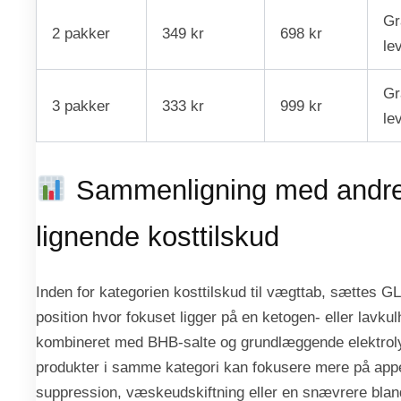
Gr
2 pakker
349 kr
698 kr
le
Gr
3 pakker
333 kr
999 kr
le
Sammenligning med andr
lignende kosttilskud
Inden for kategorien kosttilskud til vægttab, sættes G
position hvor fokuset ligger på en ketogen- eller lavkul
kombineret med BHB-salte og grundlæggende elektroly
produkter i samme kategori kan fokusere mere på appe
suppression, væskeudskiftning eller en snævrere blan