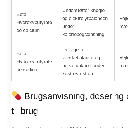
Understøtter knogle-
Bêta-
og elektrolytbalancen
Vej
Hydroxybutyrate
under
mæ
de calcium
kaloriebegrænsning
Deltager i
Bêta-
væskebalance og
Vej
Hydroxybutyrate
nervefunktion under
mæ
de sodium
kostrestriktion
Brugsanvisning, dosering 
til brug