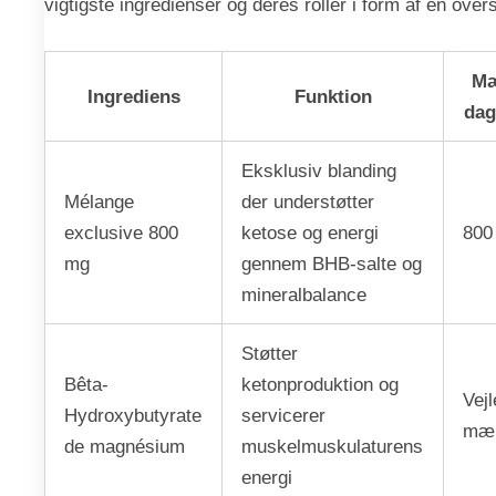
vigtigste ingredienser og deres roller i form af en overs
Mæ
Ingrediens
Funktion
dag
Eksklusiv blanding
Mélange
der understøtter
exclusive 800
ketose og energi
800
mg
gennem BHB-salte og
mineralbalance
Støtter
Bêta-
ketonproduktion og
Vej
Hydroxybutyrate
servicerer
mæ
de magnésium
muskelmuskulaturens
energi