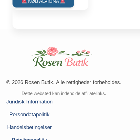
was:
is:
KØB ALVIONA
kr.595.00.
kr.319.00.
© 2026 Rosen Butik. Alle rettigheder forbeholdes.
Dette websted kan indeholde affiliatelinks.
Juridisk Information
Persondatapolitik
Handelsbetingelser