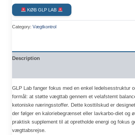
price
price
KØB GLP LAB
was:
is:
Category:
Vægtkontrol
kr.599.00.
kr.333.00.
Description
Reviews (0)
GLP Lab fanger fokus med en enkel ledelsesstruktur og
formål: at støtte vægttab gennem et velafstemt balanc
ketoniske næringsstoffer. Dette kosttilskud er designet
der følger en kaloriebegrænset eller lavkarbo-diet og 
praktisk supplement til at opretholde energi og fokus
vægttabsrejse.