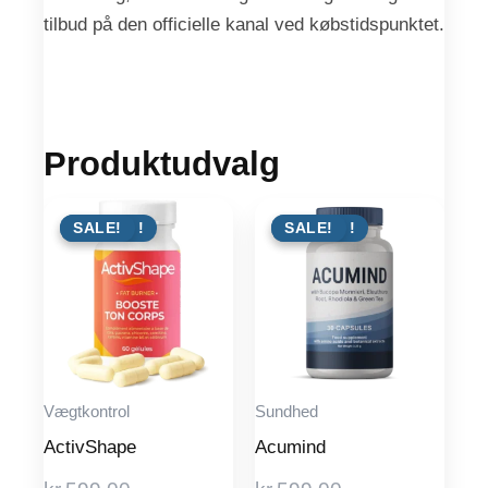
tilbud på den officielle kanal ved købstidspunktet.
Produktudvalg
TILBUD !
SALE!
TILBUD !
SALE!
Vægtkontrol
Sundhed
ActivShape
Acumind
Original
Original