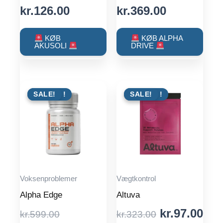
price
Current
price
Current
kr.
126.00
kr.
369.00
was:
price
was:
price
kr.443.00.
is:
kr.599.00.
is:
KØB
KØB ALPHA
AKUSOLI
DRIVE
kr.126.00.
kr.369.00.
TILBUD !
SALE!
TILBUD !
SALE!
Voksenproblemer
Vægtkontrol
Alpha Edge
Altuva
Original
Original
Cur
kr.
97.00
kr.
599.00
kr.
323.00