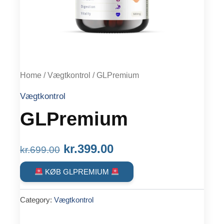
Home
/
Vægtkontrol
/ GLPremium
Vægtkontrol
GLPremium
Original
Current
kr.
399.00
kr.
699.00
price
price
KØB GLPREMIUM
was:
is:
Category:
Vægtkontrol
kr.699.00.
kr.399.00.