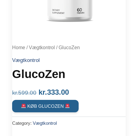
Home
/
Vægtkontrol
/ GlucoZen
Vægtkontrol
GlucoZen
Original
Current
kr.
333.00
kr.
599.00
price
price
KØB GLUCOZEN
was:
is:
Category:
Vægtkontrol
kr.599.00.
kr.333.00.