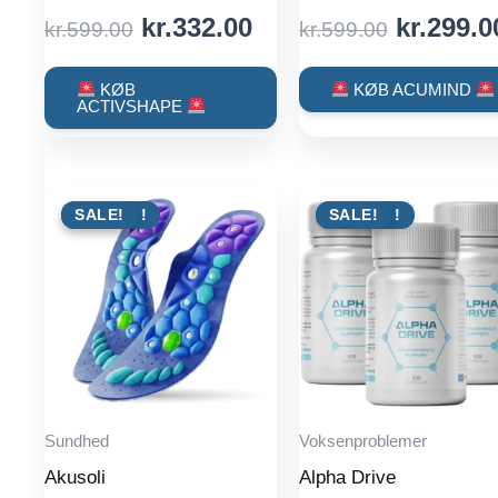
Original
Current
Original
kr.
332.00
kr.
299.0
kr.
599.00
kr.
599.00
price
price
price
was:
is:
was:
KØB
KØB ACUMIND
ACTIVSHAPE
kr.599.00.
kr.332.00.
kr.599.0
TILBUD !
SALE!
TILBUD !
SALE!
Sundhed
Voksenproblemer
Akusoli
Alpha Drive