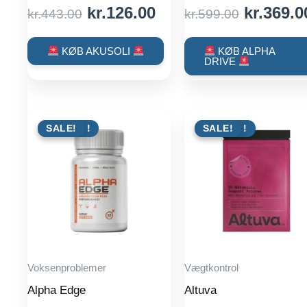
Original
Current
Original
kr.
126.00
kr.
369.0
kr.
443.00
kr.
599.00
price
price
price
was:
is:
was:
KØB AKUSOLI
KØB ALPHA
DRIVE
kr.443.00.
kr.126.00.
kr.599.0
TILBUD !
SALE!
TILBUD !
SALE!
Voksenproblemer
Vægtkontrol
Alpha Edge
Altuva