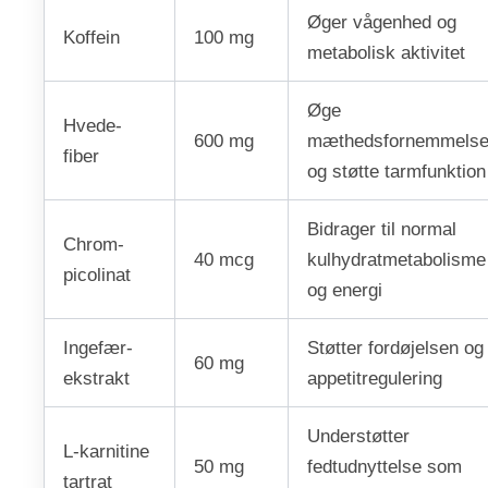
Øger vågenhed og
Koffein
100 mg
metabolisk aktivitet
Øge
Hvede-
600 mg
mæthedsfornemmels
fiber
og støtte tarmfunktion
Bidrager til normal
Chrom-
40 mcg
kulhydratmetabolisme
picolinat
og energi
Ingefær-
Støtter fordøjelsen og
60 mg
ekstrakt
appetitregulering
Understøtter
L-karnitine
50 mg
fedtudnyttelse som
tartrat