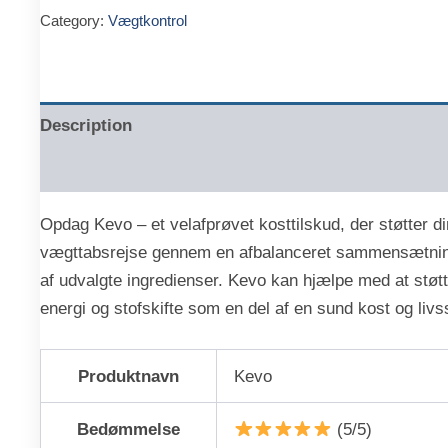
Category:
Vægtkontrol
kr.599.00.
kr.333.00.
Description
Reviews (0)
Opdag Kevo – et velafprøvet kosttilskud, der støtter di
vægttabsrejse gennem en afbalanceret sammensætni
af udvalgte ingredienser. Kevo kan hjælpe med at støt
energi og stofskifte som en del af en sund kost og livss
Produktnavn
Kevo
Bedømmelse
(5/5)