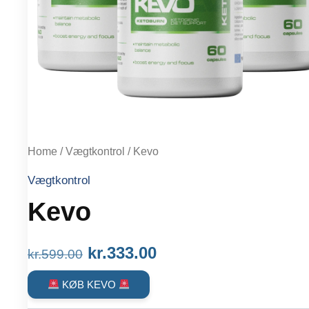
Home
/
Vægtkontrol
/ Kevo
Vægtkontrol
Kevo
Original
Current
kr.
333.00
kr.
599.00
price
price
KØB KEVO
was:
is: