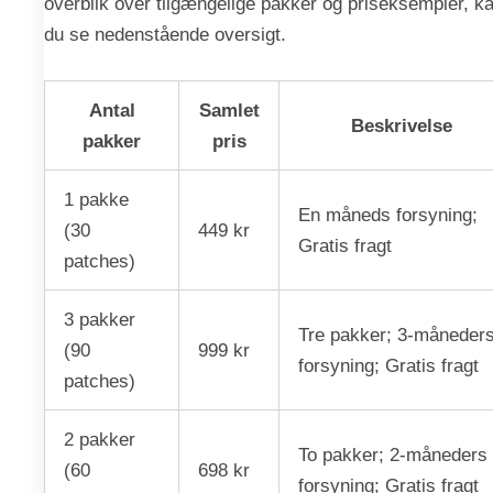
overblik over tilgængelige pakker og priseksempler, k
du se nedenstående oversigt.
Antal
Samlet
Beskrivelse
pakker
pris
1 pakke
En måneds forsyning;
(30
449 kr
Gratis fragt
patches)
3 pakker
Tre pakker; 3-måneder
(90
999 kr
forsyning; Gratis fragt
patches)
2 pakker
To pakker; 2-måneders
(60
698 kr
forsyning; Gratis fragt