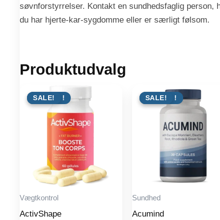
søvnforstyrrelser. Kontakt en sundhedsfaglig person, 
du har hjerte-kar-sygdomme eller er særligt følsom.
Produktudvalg
TILBUD !
SALE!
TILBUD !
SALE!
Vægtkontrol
Sundhed
ActivShape
Acumind