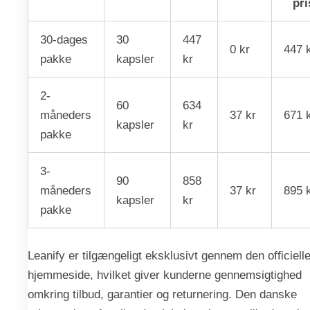
pri
30-dages
30
447
0 kr
447 
pakke
kapsler
kr
2-
60
634
måneders
37 kr
671 
kapsler
kr
pakke
3-
90
858
måneders
37 kr
895 
kapsler
kr
pakke
Leanify er tilgængeligt eksklusivt gennem den officiell
hjemmeside, hvilket giver kunderne gennemsigtighed
omkring tilbud, garantier og returnering. Den danske