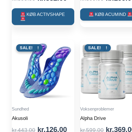
price
price
price
was:
is:
was:
KØB ACTIVSHAPE
KØB ACUMIND
kr.599.00.
kr.332.00.
kr.599.0
TILBUD !
SALE!
TILBUD !
SALE!
Sundhed
Voksenproblemer
Akusoli
Alpha Drive
Original
Current
Origina
kr.
126.00
kr.
369.0
kr.
443.00
kr.
599.00