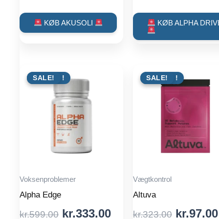
price
price
price
was:
is:
was:
KØB AKUSOLI
KØB ALPHA DRIV
kr.443.00.
kr.126.00.
kr.599.0
TILBUD !
SALE!
TILBUD !
SALE!
Voksenproblemer
Vægtkontrol
Alpha Edge
Altuva
Original
Current
Origina
kr.
333.00
kr.
97.00
kr.
599.00
kr.
323.00