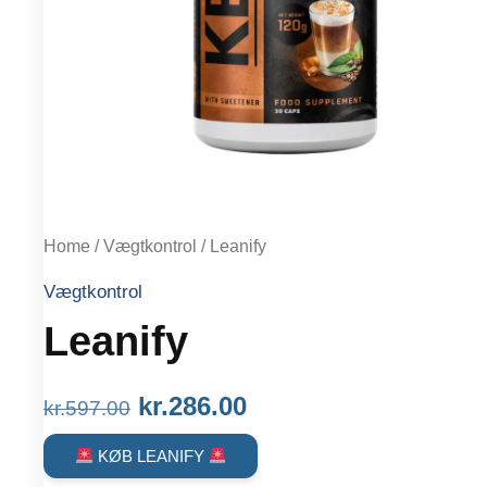
Home
/
Vægtkontrol
/ Leanify
Vægtkontrol
Leanify
Original
Current
kr.
286.00
kr.
597.00
price
price
KØB LEANIFY