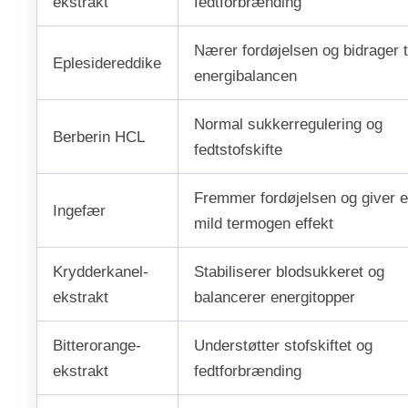
ekstrakt
fedtforbrænding
Nærer fordøjelsen og bidrager t
Eplesidereddike
energibalancen
Normal sukkerregulering og
Berberin HCL
fedtstofskifte
Fremmer fordøjelsen og giver 
Ingefær
mild termogen effekt
Krydderkanel-
Stabiliserer blodsukkeret og
ekstrakt
balancerer energitopper
Bitterorange-
Understøtter stofskiftet og
ekstrakt
fedtforbrænding