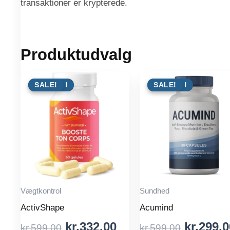
transaktioner er krypterede.
Produktudvalg
TILBUD !
SALE!
TILBUD !
SALE!
Vægtkontrol
Sundhed
ActivShape
Acumind
Original
Current
Origina
kr.
332.00
kr.
299.0
kr.
599.00
kr.
599.00