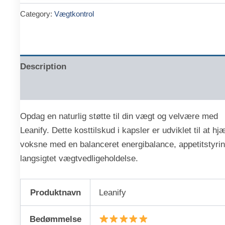
was:
is:
Category:
Vægtkontrol
kr.597.00.
kr.286.00.
Description
Reviews (0)
Opdag en naturlig støtte til din vægt og velvære med
Leanify. Dette kosttilskud i kapsler er udviklet til at hj
voksne med en balanceret energibalance, appetitstyri
langsigtet vægtvedligeholdelse.
Produktnavn
Leanify
Bedømmelse