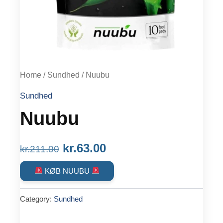
Home
/
Sundhed
/ Nuubu
Sundhed
Nuubu
Original
Current
kr.
63.00
kr.
211.00
price
price
KØB NUUBU
was:
is:
Category:
Sundhed
kr.211.00.
kr.63.00.