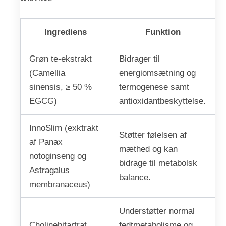
Ingrediens
Funktion
Grøn te-ekstrakt
Bidrager til
(Camellia
energiomsætning og
sinensis, ≥ 50 %
termogenese samt
EGCG)
antioxidantbeskyttelse.
InnoSlim (exktrakt
Støtter følelsen af
af Panax
mæthed og kan
notoginseng og
bidrage til metabolsk
Astragalus
balance.
membranaceus)
Understøtter normal
Cholinebitartrat
fedtmetabolisme og