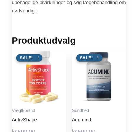
ubehagelige bivirkninger og søg lægebehandling om
nødvendigt.
Produktudvalg
TILBUD !
SALE!
TILBUD !
SALE!
Vægtkontrol
Sundhed
ActivShape
Acumind
Original
Original
kr.
599.00
kr.
599.00