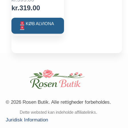
price
Current
kr.
319.00
was:
price
kr.595.00.
is:
KØB ALVIONA
kr.319.00.
© 2026 Rosen Butik. Alle rettigheder forbeholdes.
Dette websted kan indeholde affiliatelinks.
Juridisk Information