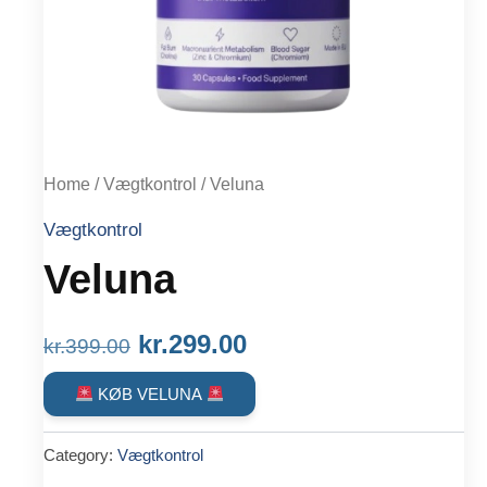
Home
/
Vægtkontrol
/ Veluna
Vægtkontrol
Veluna
Original
Current
kr.
299.00
kr.
399.00
price
price
KØB VELUNA
was:
is:
Category:
Vægtkontrol
kr.399.00.
kr.299.00.