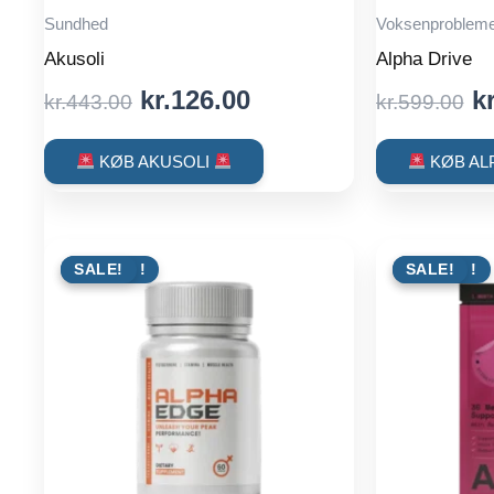
Sundhed
Voksenprobleme
Akusoli
Alpha Drive
Original
Current
O
kr.
126.00
kr
kr.
443.00
kr.
599.00
price
price
p
was:
is:
w
KØB AKUSOLI
KØB AL
kr.443.00.
kr.126.00.
kr
TILBUD !
SALE!
TILBUD !
SALE!