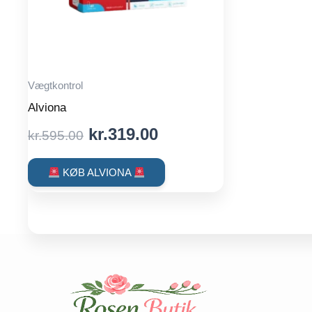
Vægtkontrol
Alviona
Original
Current
kr.
319.00
kr.
595.00
price
price
was:
is:
KØB ALVIONA
kr.595.00.
kr.319.00.