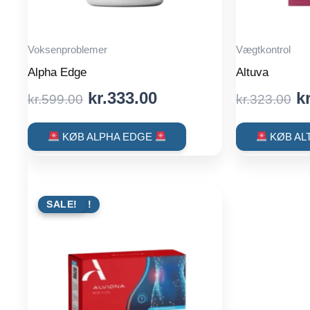
Voksenproblemer
Vægtkontrol
Alpha Edge
Altuva
Original
Current
O
kr.
333.00
kr
kr.
599.00
kr.
323.00
price
price
p
was:
is:
w
KØB ALPHA EDGE
KØB AL
kr.599.00.
kr.333.00.
kr
TILBUD !
SALE!