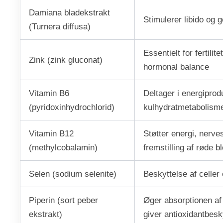
Damiana bladekstrakt
Stimulerer libido og 
(Turnera diffusa)
Essentielt for fertilit
Zink (zink gluconat)
hormonal balance
Vitamin B6
Deltager i energiprod
(pyridoxinhydrochlorid)
kulhydratmetabolism
Vitamin B12
Støtter energi, nerv
(methylcobalamin)
fremstilling af røde 
Selen (sodium selenite)
Beskyttelse af celler og
Piperin (sort peber
Øger absorptionen af
ekstrakt)
giver antioxidantbesk