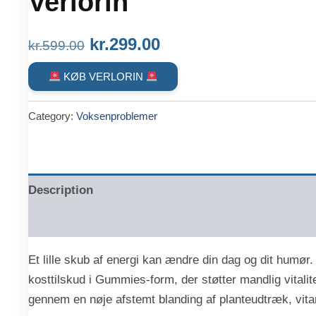
Verlorin
Original
Current
kr.
299.00
kr.
599.00
price
price
KØB VERLORIN
was:
is:
Category:
Voksenproblemer
kr.599.00.
kr.299.00.
Description
Reviews (0)
Et lille skub af energi kan ændre din dag og dit humør. 
kosttilskud i Gummies-form, der støtter mandlig vitalit
gennem en nøje afstemt blanding af planteudtræk, vita